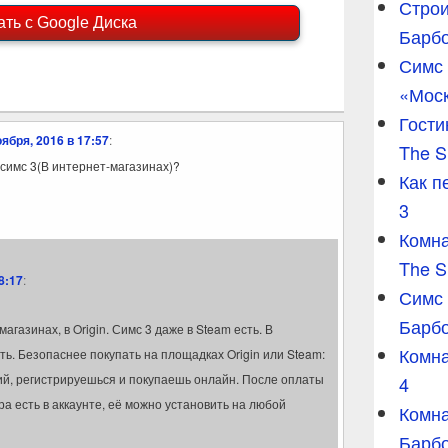
Строи
ать с Google Диска
Барб
Симс 
«Мос
Гости
оября, 2016 в 17:57
:
The S
симс 3(В интернет-магазинах)?
Как п
3
Комна
The S
8:17
:
Симс
Барб
агазинах, в Origin. Симс 3 даже в Steam есть. В
Комна
ть. Безопаснее покупать на площадках Origin или Steam:
ий, регистрируешься и покупаешь онлайн. После оплаты
4
ра есть в аккаунте, её можно установить на любой
Комна
Барбо