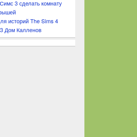
 Симс 3 сделать комнату
крышей
ля историй The Sims 4
3 Дом Калленов