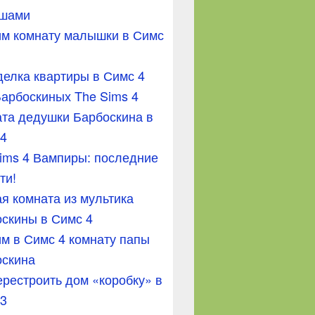
шами
м комнату малышки в Симс
елка квартиры в Симс 4
арбоскиных The Sims 4
та дедушки Барбоскина в
 4
ims 4 Вампиры: последние
ти!
я комната из мультика
скины в Симс 4
м в Симс 4 комнату папы
оскина
ерестроить дом «коробку» в
 3