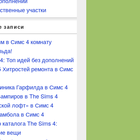
ополнений
ственные участки
е записи
м в Симс 4 комнату
ьда!
4: Топ идей без дополнений
 Хитростей ремонта в Симс
иника Гарфилда в Симс 4
ампиров в The Sims 4
кой лофт» в Симс 4
амбола в Симс 4
 каталога The Sims 4:
ие вещи