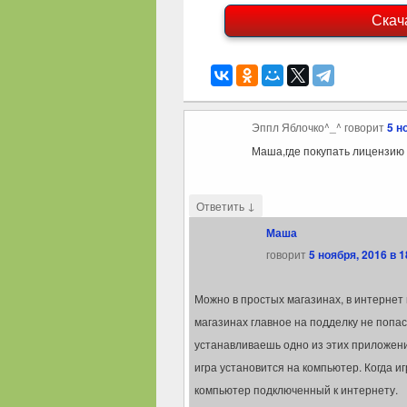
Скач
Эппл Яблочко^_^
говорит
5 н
Маша,где покупать лицензию 
↓
Ответить
Маша
говорит
5 ноября, 2016 в 1
Можно в простых магазинах, в интернет м
магазинах главное на подделку не попас
устанавливаешь одно из этих приложен
игра установится на компьютер. Когда иг
компьютер подключенный к интернету.