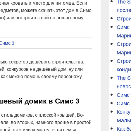
The S
рная кровать и место для питомца. Если
после
едметов, можете скачать этот дом в Симс
нно) или построить свой по пошаговому
Строи
Симс 
Мари
Строи
Мари
Строи
ько секретов дешёвого строительства,
конди
ей, конкурсов на дешёвый дом, ну или
, как можно помочь своему персонажу
The S
новос
Симс 
шевый домик в Симс 3
Симс 
Конку
тиль домиков, с плоской крышей. Во-
Малы
евле, во вторых, намного проще в простой
Как б
орой этаж или комнату, если семья