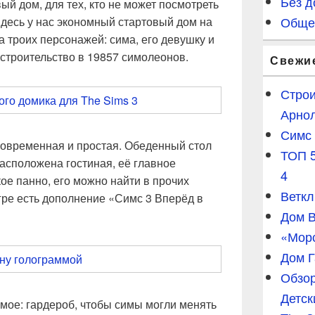
Без д
ый дом, для тех, кто не может посмотреть
Обще
Здесь у нас экономный стартовый дом на
а троих персонажей: сима, его девушку и
 строительство в 19857 симолеонов.
Свежи
Строи
Арнол
Симс 
 современная и простая. Обеденный стол
ТОП 5
расположена гостиная, её главное
4
е панно, его можно найти в прочих
Веткл
гре есть дополнение «Симс 3 Вперёд в
Дом В
«Морс
Дом Г
Обзор
Детск
имое: гардероб, чтобы симы могли менять