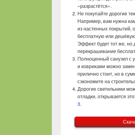
«разрастётся».
Не покупайте дорогие те
Например, вам нужна кам
из настенных покрытий, 
бесплатную или дешёвую 
Эффект будет тот же, но
перекрашивание бесплат
Полноценный санузел с у
и ковриками можно замен
прилично стоит, но в су
сэкономите на строитель
Дорогие светильники мо
отладки, открывается эт
3
.
Скач