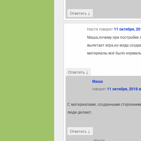
↓
Ответить
Настя
говорит
11 октября, 20
Маша,почему при постройке я
вылетает игра,но когда созд
материалы всё было нормаль
↓
Ответить
Маша
говорит
11 октября, 2016 в
С материалами, созданными сторонними
люди делают.
↓
Ответить
Настя