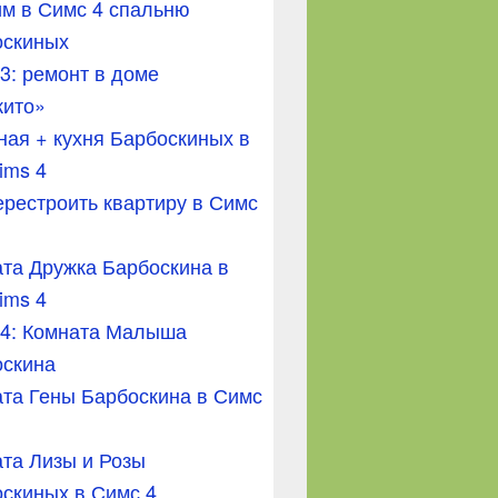
м в Симс 4 спальню
оскиных
3: ремонт в доме
кито»
ная + кухня Барбоскиных в
ims 4
ерестроить квартиру в Симс
та Дружка Барбоскина в
ims 4
 4: Комната Малыша
оскина
та Гены Барбоскина в Симс
та Лизы и Розы
скиных в Симс 4