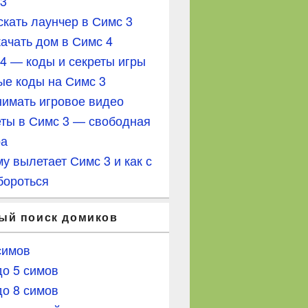
 3
скать лаунчер в Симс 3
качать дом в Симс 4
4 — коды и секреты игры
е коды на Симс 3
нимать игровое видео
ты в Симс 3 — свободная
ра
у вылетает Симс 3 и как с
бороться
ый поиск домиков
симов
до 5 симов
до 8 симов