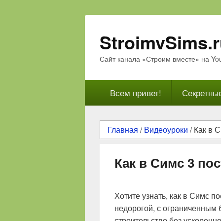
StroimvSims.
Сайт канала «Строим вместе» на Yo
Основное
Всем привет!
Секретны
меню
Главная
/
Видеоуроки
/
Как в 
Как в Симс 3 по
Хотите узнать, как в Симс п
недорогой, с ограниченным
строительство без ускоренн