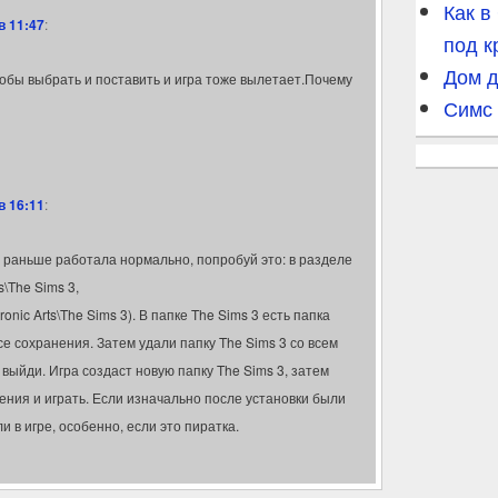
Как в
в 11:47
:
под 
Дом д
обы выбрать и поставить и игра тоже вылетает.Почему
Симс 
в 16:11
:
а раньше работала нормально, попробуй это: в разделе
s\The Sims 3,
onic Arts\The Sims 3). В папке The Sims 3 есть папка
се сохранения. Затем удали папку The Sims 3 со всем
 выйди. Игра создаст новую папку The Sims 3, затем
ния и играть. Если изначально после установки были
 в игре, особенно, если это пиратка.