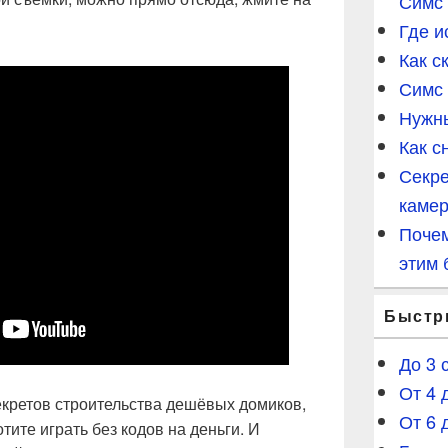
Симс
Где и
Как с
Симс 
Нужны
Как с
Секре
каме
Почем
этим 
Быстр
До 3 
От 4 
екретов строительства дешёвых домиков,
От 6 
тите играть без кодов на деньги. И