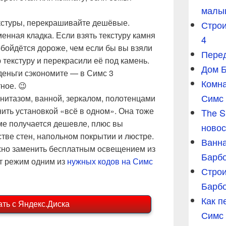
малы
кстуры, перекрашивайте дешёвые.
Строи
енная кладка. Если взять текстуру камня
4
обойдётся дороже, чем если бы вы взяли
Перед
текстуру и перекрасили её под камень.
Дом Б
 деньги сэкономите — в Симс 3
Комна
ное. 😉
Симс
нитазом, ванной, зеркалом, полотенцами
ить установкой «всё в одном». Она тоже
The S
мме получается дешевле, плюс вы
новос
стве стен, напольном покрытии и люстре.
Ванна
жно заменить бесплатным освещением из
Барбо
от режим одним из
нужных кодов на Симс
Строи
Барб
Как п
ать с Яндекс.Диска
Симс