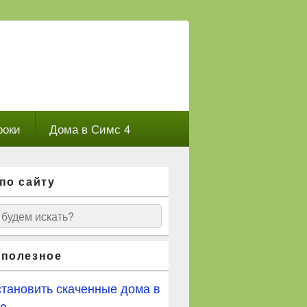
роки
Дома в Симс 4
по сайту
ск
 полезное
становить скаченные дома в