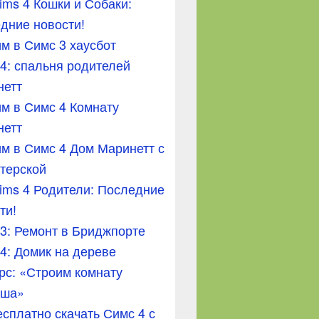
ims 4 Кошки и Собаки:
дние новости!
м в Симс 3 хаусбот
4: спальня родителей
нетт
м в Симс 4 Комнату
нетт
м в Симс 4 Дом Маринетт с
терской
ims 4 Родители: Последние
ти!
3: Ремонт в Бриджпорте
4: Домик на дереве
рс: «Строим комнату
ша»
есплатно скачать Симс 4 с