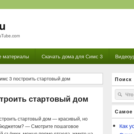
ru
uTube.com
е материалы
Скачать дома для Симс 3
Видеоу
Область
Симс 3 построить стартовый дом
Поиск 
основной
боковой
панели
Найти:
Пои
строить стартовый дом
Самое
остроить стартовый дом — красивый, но
Как у
 бюджетом? — Смотрите пошаговое
ой съёмки, можно прямо отсюда, жмите на