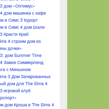
3 дом «Оптимус»
4 дом машинка с кафе
м в Симс 3 Курорт
м в Симс 4 дом Шале
3 Красти Краб
ims 4 строим дом из
ины дочки»
3: дом Summer Time
 4 Замок Симмерленд
та с Миньоном
ims 3 Дом Зачарованных
ый дом для The Sims 4
3 игровой клуб
рспорт»
м дом Кроша в The Sims 4