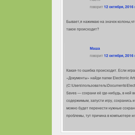
говорит
12 октября, 2016 
Бывает,я нажимаю на значок колоны,чт
такое происходит?
Маша
говорит
12 октября, 2016 
Какая-то ошибка происходит. Если игр
«Документы» найди папки Electronic Art
(C:\Users\пользователь\Documents\Electr
Saves — сохрани её где-нибудь, в ней в
содержимым, запусти игру, сохранись и
можно будет перенести нужные сохране
проблемы, тут причина в компьютере или