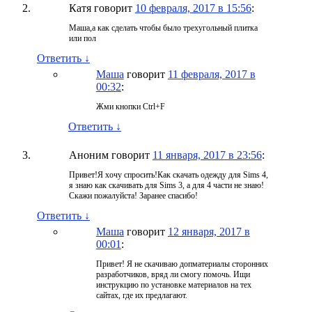
Катя
говорит
10 февраля, 2017 в 15:56
:
Маша,а как сделать чтобы было трехугольный плитка
или пол
Ответить
↓
Маша
говорит
11 февраля, 2017 в
00:32
:
Жми кнопки Ctrl+F
Ответить
↓
Аноним
говорит
11 января, 2017 в 23:56
:
Привет!Я хочу спросить!Как скачать одежду для Sims 4,
я знаю как скачивать для Sims 3, а для 4 части не знаю!
Скажи пожалуйста! Заранее спасибо!
Ответить
↓
Маша
говорит
12 января, 2017 в
00:01
:
Привет! Я не скачиваю допматериалы сторонних
разработчиков, вряд ли смогу помочь. Ищи
инструкцию по установке материалов на тех
сайтах, где их предлагают.