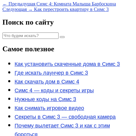
Навигация
Предыдущая
←
Предыдущая
Симс 4: Комната Малыша Барбоскина
Следующая
запись:
Следующая
→
Как перестроить квартиру в Симс 3
по
запись:
записям
Область
Поиск по сайту
основной
Найти:
боковой
Поиск
панели
Самое полезное
Как установить скаченные дома в Симс 3
Где искать лаунчер в Симс 3
Как скачать дом в Симс 4
Симс 4 — коды и секреты игры
Нужные коды на Симс 3
Как снимать игровое видео
Секреты в Симс 3 — свободная камера
Почему вылетает Симс 3 и как с этим
бороться