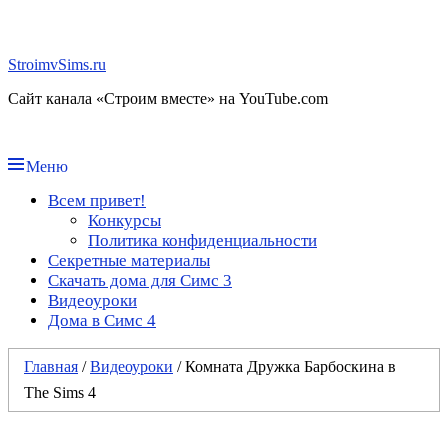
Перейти
к
содержимому
StroimvSims.ru
Сайт канала «Строим вместе» на YouTube.com
Меню
Основное
Всем привет!
Конкурсы
меню
Политика конфиденциальности
Секретные материалы
Скачать дома для Симс 3
Видеоуроки
Дома в Симс 4
Главная
/
Видеоуроки
/
Комната Дружка Барбоскина в
The Sims 4