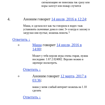
сигнализацию не повесишь так сразу или
воры залезут или пожар случится
Аноним
говорит
14 июля, 2016 в 12:24
:
Маша, я сделала все как ты говорила в видео «как
установить скаченные дома в симс 3» и когда я захожу в
загрузки они пустые, можешь помочь ?
Ответить
↓
Маша
говорит
14 июля, 2016 в
14:00
:
Может у тебя версия игры очень старая, нужна
последняя: 1.67.2.024002. Версию можно в
лаунчере посмотреть.
Ответить
↓
Аноним
говорит
12 марта, 2017 в
03:36
:
маша у меня слабый интернет можешь на 1.10
сделать
Ответить
↓