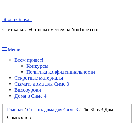
Перейти
к
содержимому
StroimvSims.ru
Сайт канала «Строим вместе» на YouTube.com
Меню
Основное
Всем привет!
Конкурсы
меню
Политика конфиденциальности
Секретные материалы
Скачать дома для Симс 3
Видеоуроки
Дома в Симс 4
Главная
/
Скачать дома для Симс 3
/
The Sims 3 Дом
Симпсонов