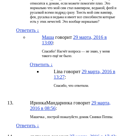
относится к домам, если можете помогите плиз. Это
нормально что мой сим стал вампиром, ведьмой, феей и
русалкой всеми подряд сразу. Тоесть мой сим вампир,
фея, русалка и ведьма и имеет все способности которые
есть у этих нечестей. Это вообще нормально?
Ответить
↓
Маша
говорит
29 марта, 2016 в
13:00
:
Спасибо! Насчёт вопроса — не знаю, у меня
такого ещё не было.
Ответить
↓
Lina
говорит
29 марта, 2016 в
13:27
:
Спасибо, что ответили.
ИринкаМандаринка
говорит
29 марта,
2016 в 08:56
:
Машечка , построй пожалуйсто домик Свинки Пеппы.
Ответить
↓