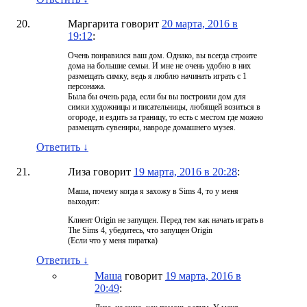
Маргарита
говорит
20 марта, 2016 в
19:12
:
Очень понравился ваш дом. Однако, вы всегда строите
дома на большие семьи. И мне не очень удобно в них
размещать симку, ведь я люблю начинать играть с 1
персонажа.
Была бы очень рада, если бы вы построили дом для
симки художницы и писательницы, любящей возиться в
огороде, и ездить за границу, то есть с местом где можно
размещать сувениры, навроде домашнего музея.
Ответить
↓
Лиза
говорит
19 марта, 2016 в 20:28
:
Маша, почему когда я захожу в Sims 4, то у меня
выходит:
Клиент Origin не запущен. Перед тем как начать играть в
The Sims 4, убедитесь, что запущен Origin
(Если что у меня пиратка)
Ответить
↓
Маша
говорит
19 марта, 2016 в
20:49
: