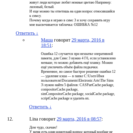
живут люди которые любят нежные цветаю Например:
лиловый, белый.
И еще можно ты ответишь на один вопрос относившийся
к симсу.
Почему когда я играю в симс 3 и хочу сохранить игру
мне высвечивается табличка: ОШИБКА №12
Ответить
↓
Маша
говорит
29 марта, 2016 в
18:51
:
Ошибка 12 случается при нехватке оперативной
памяти, для Симс 3 нужно 4 Гб, если установлено
меньше, то можно добавить ещё планку. Можно
ещё увеличить объём файла подкачки.
Временное, но самое быстрое решение ошибки 12
— удаление кэша — в папке C:\Users\Имя
пользователя\Documents\Electronic Arts\The Sims
3\ нужно найти 5 файлов: CASPartCache.package,
compositorCache.package,
simCompositorCache.package, socialCache.package,
scriptCache.package и удалить их.
Ответить
↓
Lina
говорит
29 марта, 2016 в 08:57
:
Дом чудо, скачаю!
У меня есть один идиотский вопрос который вообще не