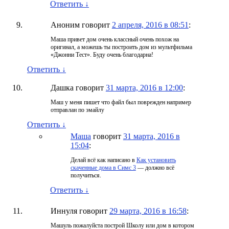
Ответить
↓
Аноним
говорит
2 апреля, 2016 в 08:51
:
Маша привет дом очень классный очень похож на
оригинал, а можешь ты построить дом из мультфильма
«Джонни Тест». Буду очень благодарна!
Ответить
↓
Дашка
говорит
31 марта, 2016 в 12:00
:
Маш у меня пишет что файл был поврежден например
отправлан по эмайлу
Ответить
↓
Маша
говорит
31 марта, 2016 в
15:04
:
Делай всё как написано в
Как установить
скаченные дома в Симс 3
— должно всё
получиться.
Ответить
↓
Иннуля
говорит
29 марта, 2016 в 16:58
:
Машуль пожалуйста построй Школу или дом в котором