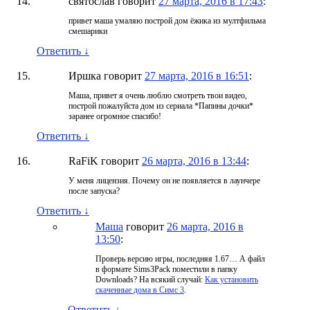
святослав
говорит
27 марта, 2016 в 17:43
:
привет маша умаляю построй дом ёжика из мултфильма
смешарики
Ответить
↓
Иршка
говорит
27 марта, 2016 в 16:51
:
Маша, привет я очень люблю смотреть твои видео,
построй пожалуйста дом из сериала *Папины дочки*
заранее огромное спасибо!
Ответить
↓
RaFiK
говорит
26 марта, 2016 в 13:44
:
У меня лицензия. Почему он не появляется в лаунчере
после запуска?
Ответить
↓
Маша
говорит
26 марта, 2016 в
13:50
:
Проверь версию игры, последняя 1.67… А файл
в формате Sims3Pack поместили в папку
Downloads? На всякий случай:
Как установить
скаченные дома в Симс 3
.
Ответить
↓