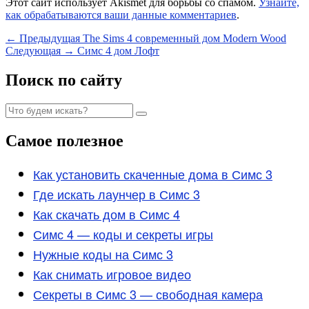
Этот сайт использует Akismet для борьбы со спамом.
Узнайте,
как обрабатываются ваши данные комментариев
.
Навигация
Предыдущая
←
Предыдущая
The Sims 4 современный дом Modern Wood
Следующая
запись:
Следующая
→
Симс 4 дом Лофт
по
запись:
записям
Область
Поиск по сайту
основной
Найти:
боковой
Поиск
панели
Самое полезное
Как установить скаченные дома в Симс 3
Где искать лаунчер в Симс 3
Как скачать дом в Симс 4
Симс 4 — коды и секреты игры
Нужные коды на Симс 3
Как снимать игровое видео
Секреты в Симс 3 — свободная камера