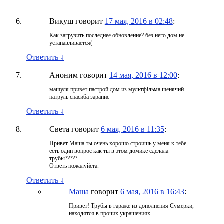
Викуш
говорит
17 мая, 2016 в 02:48
:
Как загрузить последнее обновление? без него дом не
устанавливается(
Ответить
↓
Аноним
говорит
14 мая, 2016 в 12:00
:
машуля привет пастрой дом из мультфільма щенячий
патруль спасиба зараниє
Ответить
↓
Света
говорит
6 мая, 2016 в 11:35
:
Привет Маша ты очень хорошо строишь у меня к тебе
есть один вопрос как ты в этом домике сделала
трубы?????
Ответь пожалуйста.
Ответить
↓
Маша
говорит
6 мая, 2016 в 16:43
:
Привет! Трубы в гараже из дополнения Сумерки,
находятся в прочих украшениях.