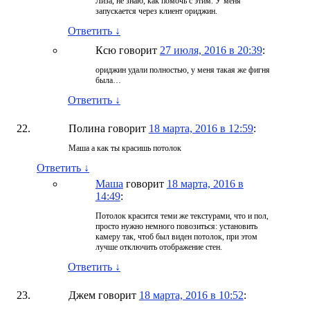
Лиза, не знаю, как помочь с этим. У меня
запускается через клиент ориджин.
Ответить
↓
Ксю
говорит
27 июля, 2016 в 20:39
:
ориджин удали полностью, у меня такая же фигня
была…
Ответить
↓
Полина
говорит
18 марта, 2016 в 12:59
:
Маша а как ты красишь потолок
Ответить
↓
Маша
говорит
18 марта, 2016 в
14:49
:
Потолок красится теми же текстурами, что и пол,
просто нужно немного повозиться: установить
камеру так, чтоб был виден потолок, при этом
лучше отключить отображение стен.
Ответить
↓
Джем
говорит
18 марта, 2016 в 10:52
: