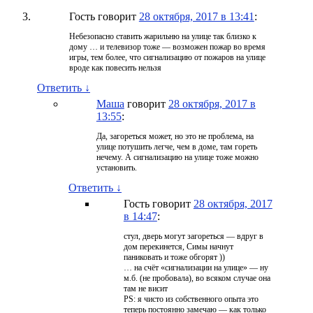
Гость
говорит
28 октября, 2017 в 13:41
:
Небезопасно ставить жарильню на улице так близко к
дому … и телевизор тоже — возможен пожар во время
игры, тем более, что сигнализацию от пожаров на улице
вроде как повесить нельзя
Ответить
↓
Маша
говорит
28 октября, 2017 в
13:55
:
Да, загореться может, но это не проблема, на
улице потушить легче, чем в доме, там гореть
нечему. А сигнализацию на улице тоже можно
установить.
Ответить
↓
Гость
говорит
28 октября, 2017
в 14:47
:
стул, дверь могут загореться — вдруг в
дом перекинется, Симы начнут
паниковать и тоже обгорят ))
… на счёт «сигнализации на улице» — ну
м.б. (не пробовала), во всяком случае она
там не висит
PS: я чисто из собственного опыта это
теперь постоянно замечаю — как только