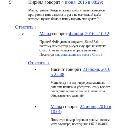
Кирилл
говорит
4 июня, 2016 в 08:29
:
Маша, привет! Когда я скачал файл у меня скачалось
программа типа запуска игры а не маленький файл
который нужно было в папку кидать, что делать?
Ответить
↓
Маша
говорит
4 июня, 2016 в 10:12
:
Привет! Файл дома в формате .Sims3Pak,
поэтому компьютер рисует ему ярлык запуска
Симс 3, но запускать его сразу не нужно.
Посмотри
как устанавливать дома в Симс 3
.
Ответить
↓
Насият
говорит
23 июня, 2016
в 22:48
:
Маш когда я в лаунчере устанавливаю
дом там написано убедитесь что у вас есть
последние обновления но у меня игра
обновлена что делать(((
Маша
говорит
24 июня, 2016 в
10:01
:
Посмотри номер версии в левом нижнем
углу лаунчера, последняя: 1.67.2.024002