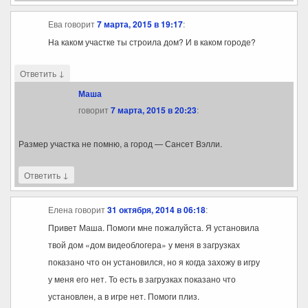
Ева
говорит
7 марта, 2015 в 19:17
:
На каком участке ты строила дом? И в каком городе?
↓
Ответить
Маша
говорит
7 марта, 2015 в 20:23
:
Размер участка не помню, а город — Сансет Вэлли.
↓
Ответить
Елена
говорит
31 октября, 2014 в 06:18
:
Привет Маша. Помоги мне пожалуйста. Я установила
твой дом «дом видеоблогера» у меня в загрузках
показано что он установился, но я когда захожу в игру
у меня его нет. То есть в загрузках показано что
установлен, а в игре нет. Помоги плиз.