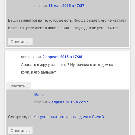
говорит
18 мая, 2015 в 17:37
:
Вещи заменятся на те, которые есть. Иногда бывает, что не хватает
какого-то критического дополнения — тогда дом не установится.
↓
Ответить
аня
говорит
2 апреля, 2015 в 17:38
:
А как это в игру установить? Ну скачала я этот дом на
комп, и что дальше?
↓
Ответить
Маша
говорит
2 апреля, 2015 в 22:17
:
Смотри видео
Как установить скаченные дома в Симс 3
.
↓
Ответить