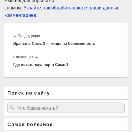
Akismet для борьбы со
спамом.
Узнайте, как обрабатываются ваши данные
комментариев
.
Навигация
по
Предыдущая
←
Предыдущая
записям
Враньё в Симс 3 — коды на беременность
запись:
Следующая
Следующая
→
Где искать лаунчер в Симс 3
запись:
Область
Поиск по сайту
основной
боковой
панели
Найти:
Поиск
Самое полезное