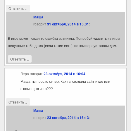
↓
Ответить
Маша
говорит
31 октября, 2014 в 15:31
:
В игре может какая то ошибка возникла. Попробуй удалить из игры
ненужные тебе дома (если такие есть), потом переустанови дом.
↓
Ответить
Лера
говорит
23 октября, 2014 в 16:04
:
Маша ты просто супер. Как ты создала сайт и где или
с помощью чего???
↓
Ответить
Маша
говорит
23 октября, 2014 в 16:13
: