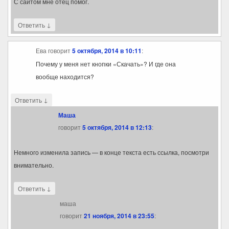
С сайтом мне отец помог.
↓
Ответить
Ева
говорит
5 октября, 2014 в 10:11
:
Почему у меня нет кнопки «Скачать»? И где она
вообще находится?
↓
Ответить
Маша
говорит
5 октября, 2014 в 12:13
:
Немного изменила запись — в конце текста есть ссылка, посмотри
внимательно.
↓
Ответить
маша
говорит
21 ноября, 2014 в 23:55
: