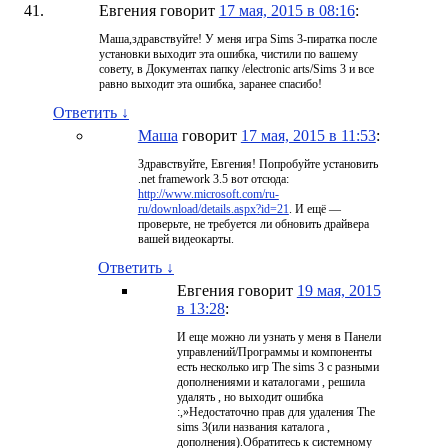
Евгения
говорит
17 мая, 2015 в 08:16
:
Маша,здравствуйте! У меня игра Sims 3-пиратка после
установки выходит эта ошибка, чистили по вашему
совету, в Документах папку /electronic arts/Sims 3 и все
равно выходит эта ошибка, заранее спасибо!
Ответить
↓
Маша
говорит
17 мая, 2015 в 11:53
:
Здравствуйте, Евгения! Попробуйте установить
.net framework 3.5 вот отсюда:
http://www.microsoft.com/ru-
ru/download/details.aspx?id=21
. И ещё —
проверьте, не требуется ли обновить драйвера
вашей видеокарты.
Ответить
↓
Евгения
говорит
19 мая, 2015
в 13:28
:
И еще можно ли узнать у меня в Панели
управлений/Программы и компоненты
есть несколько игр The sims 3 с разными
дополнениями и каталогами , решила
удалять , но выходит ошибка
:,»Недостаточно прав для удаления The
sims 3(или названия каталога ,
дополнения).Обратитесь к системному