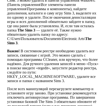
Симс 3 можно удалить в панели управления Windows:
(Панель управления\Все элементы панели
управления\Программы и компоненты), найдите
дополнения, каталоги и саму игру Sims 3, выделите их
по одному и удалите. После окончания деинсталляции
игры и всех дополнений обязательно зайдите в папку,
где она ранее была установлена. И, если там осталась
папка
The Sims 3
— удалите её. Также нужно
обязательно удалить папку по адресу:
C:\Users\Пользователь\Documents\Electronic Arts\
The
Sims 3
.
Важно!
В системном реестре необходимо удалить все
записи, связанные с игрой. Это можно сделать с
помощью программы CCleaner, или вручную, что более
надёжно. Для ручного удаления записей в меню «Пуск»
в поиске введите «regedit», запустите редактор реестра,
следуйте по пути:
HKEY_LOCAL_MACHINE\SOFTWARE\, удалите все
записи и папки с названием Sims 3.
После всех манипуляций перезагрузите компьютер и
установите игру заново. При установке рекомендуется
отключить антивирусные программы. По завершении
установки базовой The Sims 3 обязательно обновите её
до последней версии (если у вас лицензия, конечно).