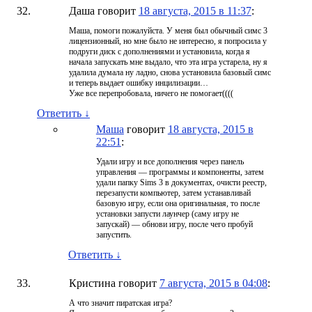
Даша
говорит
18 августа, 2015 в 11:37
:
Маша, помоги пожалуйста. У меня был обычный симс 3
лицензионный, но мне было не интересно, я попросила у
подруги диск с дополнениями и установила, когда я
начала запускать мне выдало, что эта игра устарела, ну я
удалила думала ну ладно, снова установила базовый симс
и теперь выдает ошибку инцилизации…
Уже все перепробовала, ничего не помогает((((
Ответить
↓
Маша
говорит
18 августа, 2015 в
22:51
:
Удали игру и все дополнения через панель
управления — программы и компоненты, затем
удали папку Sims 3 в документах, очисти реестр,
перезапусти компьютер, затем устанавливай
базовую игру, если она оригинальная, то после
установки запусти лаунчер (саму игру не
запускай) — обнови игру, после чего пробуй
запустить.
Ответить
↓
Кристина
говорит
7 августа, 2015 в 04:08
:
А что значит пиратская игра?