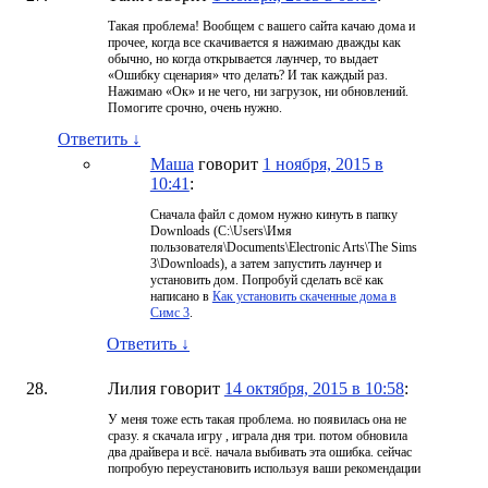
Такая проблема! Вообщем с вашего сайта качаю дома и
прочее, когда все скачивается я нажимаю дважды как
обычно, но когда открывается лаунчер, то выдает
«Ошибку сценария» что делать? И так каждый раз.
Нажимаю «Ок» и не чего, ни загрузок, ни обновлений.
Помогите срочно, очень нужно.
Ответить
↓
Маша
говорит
1 ноября, 2015 в
10:41
:
Сначала файл с домом нужно кинуть в папку
Downloads (C:\Users\Имя
пользователя\Documents\Electronic Arts\The Sims
3\Downloads), а затем запустить лаунчер и
установить дом. Попробуй сделать всё как
написано в
Как установить скаченные дома в
Симс 3
.
Ответить
↓
Лилия
говорит
14 октября, 2015 в 10:58
:
У меня тоже есть такая проблема. но появилась она не
сразу. я скачала игру , играла дня три. потом обновила
два драйвера и всё. начала выбивать эта ошибка. сейчас
попробую переустановить используя ваши рекомендации