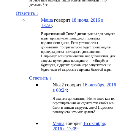
играют изза ошибки , ваши советы не помогли , что
делааать ? :с
Ответить
↓
Маша
говорит
18 июля, 2016 в
13:50
:
В оригинальной Симс 3 диски нужны для запуска
игры: при запуске происходит проверка
подлинности диска. Если установлены
дополнения, то при запуске будет происходить
проверка диска последнего дополнения.
Например: если установлены все дополнения, для
запуска нужен диск последнего — «Вперёд в
будущее», с других дисков игра запускаться не
будет, если её запускать с ярлыка базовой игры.
Ответить
↓
Nica2
говорит
16 октября, 2016
в 08:24
:
Я скачала дополнения. Но не знаю как их
перетащить или же сделать так чтобы они
были в панели загрузок симс! Подскажи
пожалуйста, что мне делать?
Маша
говорит
16 октября,
2016 в 13:09
: