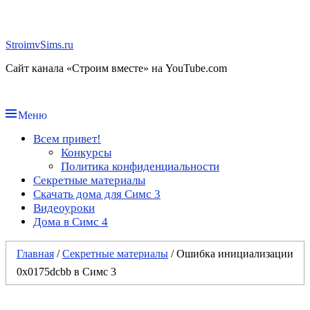
Перейти
к
содержимому
StroimvSims.ru
Сайт канала «Строим вместе» на YouTube.com
Меню
Основное
Всем привет!
Конкурсы
меню
Политика конфиденциальности
Секретные материалы
Скачать дома для Симс 3
Видеоуроки
Дома в Симс 4
Главная
/
Секретные материалы
/
Ошибка инициализации
0х0175dcbb в Симс 3