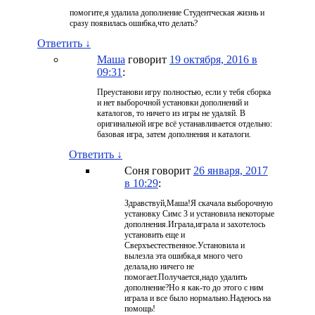
помогите,я удалила дополнение Студентческая жизнь и
сразу появилась ошибка,что делать?
Ответить
↓
Маша
говорит
19 октября, 2016 в
09:31
:
Преустанови игру полностью, если у тебя сборка
и нет выборочной установки дополнений и
каталогов, то ничего из игры не удаляй. В
оригинальной игре всё устанавливается отдельно:
базовая игра, затем дополнения и каталоги.
Ответить
↓
Соня
говорит
26 января, 2017
в 10:29
:
Здравствуй,Маша!Я скачала выборочную
установку Симс 3 и установила некоторые
дополнения.Играла,играла и захотелось
установить еще и
Сверхъестественное.Установила и
вылезла эта ошибка,я много чего
делала,но ничего не
помогает.Получается,надо удалить
дополнение?Но я как-то до этого с ним
играла и все было нормально.Надеюсь на
помощь!