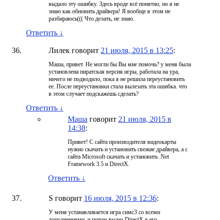
выдало эту ошибку. Здесь вроде всё понятно, но я не
знаю как обновить драйвера! Я вообще в этом не
разбираюсь((( Что делать, не знаю.
Ответить
↓
Лилек
говорит
21 июля, 2015 в 13:25
:
Маша, привет. Не могли бы Вы мне помочь? у меня была
установлена пиратская версия игры, работала на ура,
ничего не подводило, пока я не решила переустановить
ее. После переустановки стала вылезать эта ошибка. что
в этом случает подскажешь сделать?
Ответить
↓
Маша
говорит
21 июля, 2015 в
14:38
:
Привет! С сайта производителя видеокарты
нужно скачать и установить свежие драйвера, а с
сайта Microsoft скачать и установить .Net
Framework 3.5 и DirectX.
Ответить
↓
S
говорит
16 июля, 2015 в 12:36
:
У меня устанавливается игра симс3 со всеми
дополнениями .и потом вылез DirectX я его