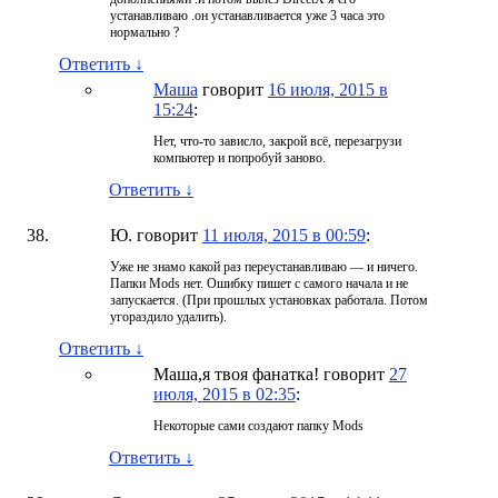
устанавливаю .он устанавливается уже 3 часа это
нормально ?
Ответить
↓
Маша
говорит
16 июля, 2015 в
15:24
:
Нет, что-то зависло, закрой всё, перезагрузи
компьютер и попробуй заново.
Ответить
↓
Ю.
говорит
11 июля, 2015 в 00:59
:
Уже не знамо какой раз переустанавливаю — и ничего.
Папки Mods нет. Ошибку пишет с самого начала и не
запускается. (При прошлых установках работала. Потом
угораздило удалить).
Ответить
↓
Маша,я твоя фанатка!
говорит
27
июля, 2015 в 02:35
:
Некоторые сами создают папку Mods
Ответить
↓