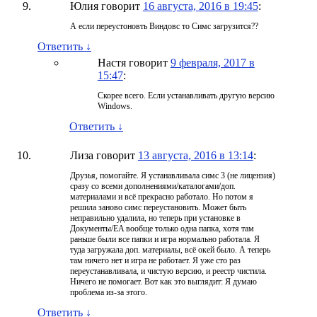
Юлия
говорит
16 августа, 2016 в 19:45
:
А если переустоновть Виндовс то Симс загрузится??
Ответить
↓
Настя
говорит
9 февраля, 2017 в
15:47
:
Скорее всего. Если устанавливать другую версию
Windows.
Ответить
↓
Лиза
говорит
13 августа, 2016 в 13:14
:
Друзья, помогайте. Я устанавливала симс 3 (не лицензия)
сразу со всеми дополнениями/каталогами/доп.
материалами и всё прекрасно работало. Но потом я
решила заново симс переустановить. Может быть
неправильно удалила, но теперь при установке в
Документы/EA вообще только одна папка, хотя там
раньше были все папки и игра нормально работала. Я
туда загружала доп. материалы, всё окей было. А теперь
там ничего нет и игра не работает. Я уже сто раз
переустанавливала, и чистую версию, и реестр чистила.
Ничего не помогает. Вот как это выглядит: Я думаю
проблема из-за этого.
Ответить
↓