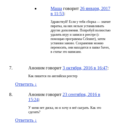
Маша
говорит
26 января, 2017
в 11:53
:
Здравствуй! Если у тебя сборка — значит
пиратка, на них нельзя устанавливать
другие дополнения. Попробуй полностью
удалить игру и записи в реестре (с
помощью программы Ccleaner), затем
установи заново. Сохранения можно
переносить, они находятся в папке Saves,
в статье это написано.
Аноним
говорит
3 октября, 2016 в 16:47
:
Как пишется по английски реестер
Ответить
↓
Аноним
говорит
23 сентября, 2016 в
15:24
:
У меня нет диска, но я хочу в неё сыграть. Как это
сделать?
Ответить
↓