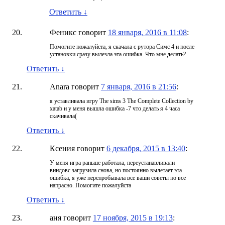
Ответить
↓
Феникс
говорит
18 января, 2016 в 11:08
:
Помогите пожалуйста, я скачала с рутора Симс 4 и после
установки сразу вылезла эта ошибка. Что мне делать?
Ответить
↓
Anara
говорит
7 января, 2016 в 21:56
:
я уставливала игру The sims 3 The Complete Collection by
xatab и у меня вышла ошибка -7 что делать я 4 часа
скачивала(
Ответить
↓
Ксения
говорит
6 декабря, 2015 в 13:40
:
У меня игра раньше работала, переустанавливали
виндовс загрузила снова, но постоянно вылетает эта
ошибка, я уже перепробывала все ваши советы но все
напрасно. Помогите пожалуйста
Ответить
↓
аня
говорит
17 ноября, 2015 в 19:13
: