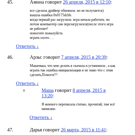
Амина
говорит
26 апреля, 2015 в 12:10
:
все сделала драйвер обновила. но не получается)
вышла ошибка 0x0175dcbb.
когда первый раз загрузила. игра начала работать. но
потом компьютер сам перезагрузился(после этого игра
не работает!
помогите пожалуйста.
играть охото….
Ответить
↓
Арзы:
говорит
7 апреля, 2015 в 20:39
:
Машенька, что мне делать я скачала и установила , а как
играть так ошибка инициализации я не знаю что с этим
сделать,Помоги!!!
Ответить
↓
Маша
говорит
8 апреля, 2015 в
13:20
:
Я немного переписала статью, прочитай, там всё
написано.
Ответить
↓
Дарья
говорит
26 марта, 2015 в 11:41
: