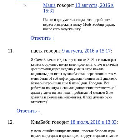
Маша
говорит
13 августа, 2016 в
15:31
:
Папки в документах создаются игрой после
первого запуска, а папку Mods вообще удали,
после чего запускай игу.
Ответить
↓
настя
говорит
9 августа, 2016 в 15:17
:
Я Симс 3 качаю с дисков у меня их 3. Я несколько раз
качала с однова с почти всеми домами потом я скачала
доп питомци,через неделю у меня игра начала
выдовать»для игры нужна базовая версия»она и так у
меня была. Я всё нафик удалила и пошла за 3 дискам,с
базовой игрой шли ещо 6 или 8 доп. Городов. Всё
работало но когда я скачала дополнение путешествие 1
диска у меня начась такая проблема. И сколько Я не
удаляла и скачивала непомогает. Я уже думаю руки
отпустить(
Ответить
↓
КимБаби
говорит
18 июля, 2016 в 13:03
:
у меня ошибка инициализации , простая базовая игра
играет когда диск в дисководе, но другие диски симс не