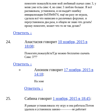
помогите пожалуйста.мне мой любимый скачал симс 3, у
меня уже есть симс 4, но симс 3 люблю больше. Я всё
распаковала, установила, и он выдаёт ошибку
инициализации 0x039e8474, ещё ни разу не играла,
сделала всё что написано в различных форумах. и
переустановила два раза, в общем не знаю что делать!
прошу помогите, может что то не так делаю?
Ответить
↓
Анастасия
говорит
10 ноября, 2015 в
18:08
:
Помогите,пожалуйста!Где можно бесплатно скачать
Симс 3???
Ответить
↓
Аноним
говорит
17 ноября, 2015 в
14:18
:
На зоне
Ответить
↓
Сабина
говорит
1 ноября, 2015 в 18:45
:
Я раньше устанавливала эту игру и она работала.Потом
удалила и установила заново————не работает