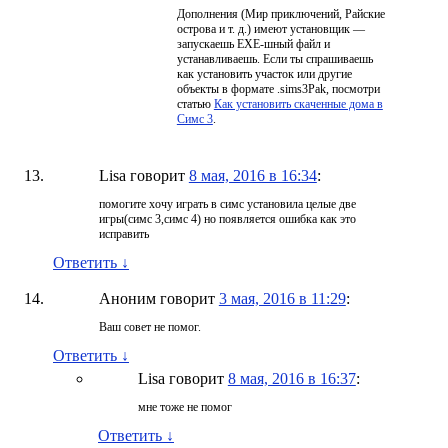
Дополнения (Мир приключений, Райские
острова и т. д.) имеют установщик —
запускаешь EXE-шный файл и
устанавливаешь. Если ты спрашиваешь
как установить участок или другие
объекты в формате .sims3Pak, посмотри
статью
Как установить скаченные дома в
Симс 3
.
Lisa
говорит
8 мая, 2016 в 16:34
:
помогите хочу играть в симс установила целые две
игры(симс 3,симс 4) но появляется ошибка как это
исправить
Ответить
↓
Аноним
говорит
3 мая, 2016 в 11:29
:
Ваш совет не помог.
Ответить
↓
Lisa
говорит
8 мая, 2016 в 16:37
:
мне тоже не помог
Ответить
↓