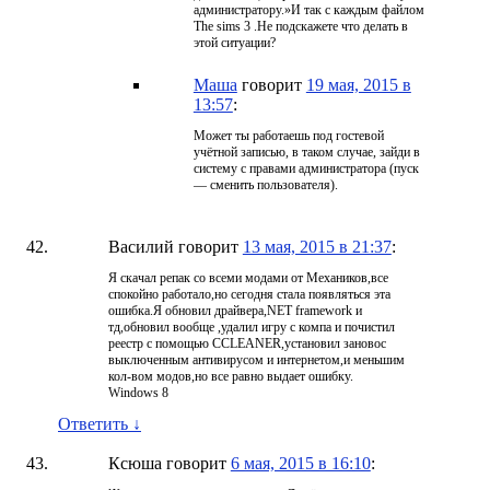
администратору.»И так с каждым файлом
The sims 3 .Не подскажете что делать в
этой ситуации?
Маша
говорит
19 мая, 2015 в
13:57
:
Может ты работаешь под гостевой
учётной записью, в таком случае, зайди в
систему с правами администратора (пуск
— сменить пользователя).
Василий
говорит
13 мая, 2015 в 21:37
:
Я скачал репак со всеми модами от Механиков,все
спокойно работало,но сегодня стала появляться эта
ошибка.Я обновил драйвера,NET framework и
тд,обновил вообще ,удалил игру с компа и почистил
реестр с помощью CCLEANER,установил зановос
выключенным антивирусом и интернетом,и меньшим
кол-вом модов,но все равно выдает ошибку.
Windows 8
Ответить
↓
Ксюша
говорит
6 мая, 2015 в 16:10
: