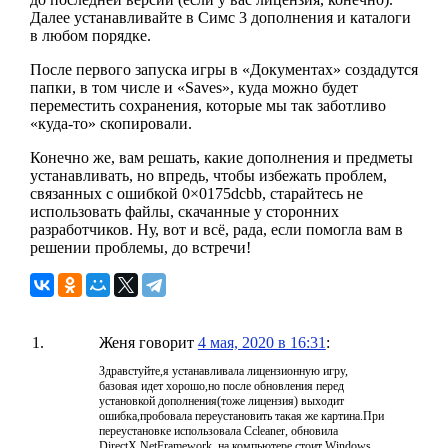
Далее устанавливайте в Симс 3 дополнения и каталоги
в любом порядке.
После первого запуска игры в «Документах» создадутся
папки, в том числе и «Saves», куда можно будет
переместить сохранения, которые мы так заботливо
«куда-то» скопировали.
Конечно же, вам решать, какие дополнения и предметы
устанавливать, но впредь, чтобы избежать проблем,
связанных с ошибкой 0×0175dcbb, старайтесь не
использовать файлы, скачанные у сторонних
разработчиков. Ну, вот и всё, рада, если помогла вам в
решении проблемы, до встречи!
Женя
говорит
4 мая, 2020 в 16:31
:
Здравстуйте,я устанавливала лицензионную игру,
базовая идет хорошо,но после обновления перед
установкой дополнения(тоже лицензия) выходит
ошибка,пробовала переустановить такая же картина.При
переустановке использовала Ccleaner, обновила
DirectX,NetFramework, на компьютере стоит Windows