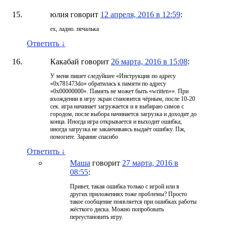
юлия
говорит
12 апреля, 2016 в 12:59
:
ех, ладно. печалька
Ответить
↓
Какабай
говорит
26 марта, 2016 в 15:08
:
У меня пишет следуйшее «Инструкция по адресу
«0х781473do» обратилась к памяти по адресу
«0x00000000». Память не может быть «written»». При
вхождении в игру экран становится чёрным, после 10-20
сек. игра начинает загружается и я выбираю симов с
городом, после выбора начинается загрузка и доходит до
конца. Иногда игра открывается и выходит ошибка,
иногда загрузка не заканчиваясь выдаёт ошибку. Пж,
помогите. Зарание спасибо
Ответить
↓
Маша
говорит
27 марта, 2016 в
08:55
:
Привет, такая ошибка только с игрой или в
других приложениях тоже проблемы? Просто
такое сообщение появляется при ошибках работы
жёсткого диска. Можно попробовать
переустановить игру.