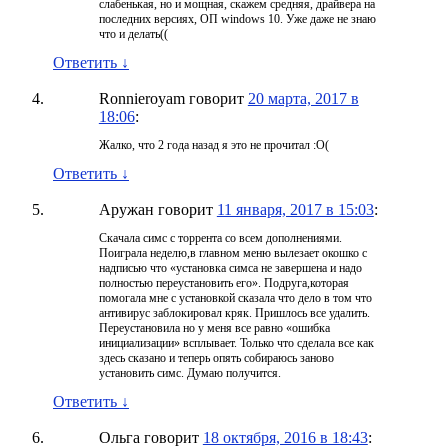
слабенькая, но и мощная, скажем средняя, драйвера на
последних версиях, ОП windows 10. Уже даже не знаю
что и делать((
Ответить
↓
Ronnieroyam
говорит
20 марта, 2017 в
18:06
:
Жалко, что 2 года назад я это не прочитал :O(
Ответить
↓
Аружан
говорит
11 января, 2017 в 15:03
:
Скачала симс с торрента со всем дополнениями.
Поиграла неделю,в главном меню вылезает окошко с
надписью что «установка симса не завершена и надо
полностью переустановить его». Подруга,которая
помогала мне с установкой сказала что дело в том что
антивирус заблокировал кряк. Пришлось все удалить.
Переустановила но у меня все равно «ошибка
инициализации» всплывает. Только что сделала все как
здесь сказано и теперь опять собираюсь заново
установить симс. Думаю получится.
Ответить
↓
Ольга
говорит
18 октября, 2016 в 18:43
: