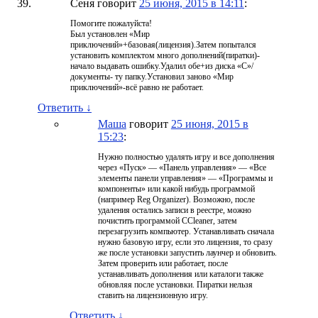
Сеня
говорит
25 июня, 2015 в 14:11
:
Помогите пожалуйста!
Был установлен «Мир
приключений»+базовая(лицензия).Затем попытался
установить комплектом много дополнений(пиратки)-
начало выдавать ошибку.Удалил обе+из диска «С»/
документы- ту папку.Установил заново «Мир
приключений»-всё равно не работает.
Ответить
↓
Маша
говорит
25 июня, 2015 в
15:23
:
Нужно полностью удалять игру и все дополнения
через «Пуск» — «Панель управления» — «Все
элементы панели управления» — «Программы и
компоненты» или какой нибудь программой
(например Reg Organizer). Возможно, после
удаления остались записи в реестре, можно
почистить программой CCleaner, затем
перезагрузить компьютер. Устанавливать сначала
нужно базовую игру, если это лицензия, то сразу
же после установки запустить лаунчер и обновить.
Затем проверить или работает, после
устанавливать дополнения или каталоги также
обновляя после установки. Пиратки нельзя
ставить на лицензионную игру.
Ответить
↓