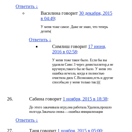
Ответить
↓
Василина
говорит
30 декабря, 2015
в 04:49
:
У меня тоже самое. Даже не знаю, что теперь
делать(
Ответить
↓
Симлиш
говорит
17 июня,
2016 в 02:58
:
У меня тоже такое было. Если бы вы
удаляли Симс 3 через деинсталлятор,а не
вручную,такого бы не было. У меня это
ошибка исчезла, когда я полностью
очистила диск C.Возможно,есть и другие
способы,но у меня только так:(((
Сабина
говорит
1 ноября, 2015 в 18:38
:
До этого закачивала игру,она работала.Удалила,прошло
полгода.Закачала снова—-ошибка инициализации
Ответить
↓
Таня
говорит
1 ноября, 2015 в 05:00
: