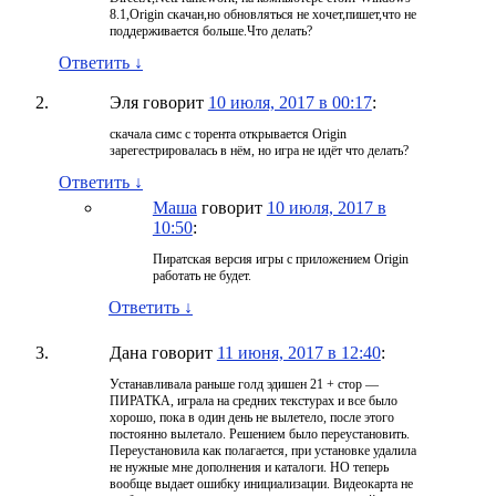
8.1,Origin скачан,но обновляться не хочет,пишет,что не
поддерживается больше.Что делать?
Ответить
↓
Эля
говорит
10 июля, 2017 в 00:17
:
скачала симс с торента открывается Origin
зарегестрировалась в нём, но игра не идёт что делать?
Ответить
↓
Маша
говорит
10 июля, 2017 в
10:50
:
Пиратская версия игры с приложением Origin
работать не будет.
Ответить
↓
Дана
говорит
11 июня, 2017 в 12:40
:
Устанавливала раньше голд эдишен 21 + стор —
ПИРАТКА, играла на средних текстурах и все было
хорошо, пока в один день не вылетело, после этого
постоянно вылетало. Решением было переустановить.
Переустановила как полагается, при установке удалила
не нужные мне дополнения и каталоги. НО теперь
вообще выдает ошибку инициализации. Видеокарта не