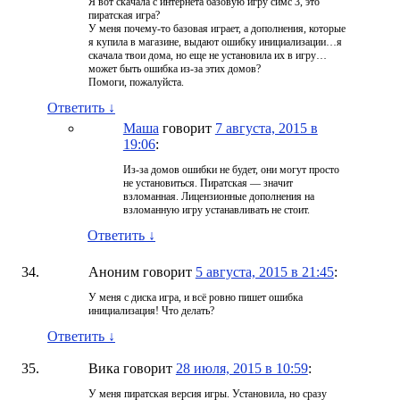
Я вот скачала с интернета базовую игру симс 3, это
пиратская игра?
У меня почему-то базовая играет, а дополнения, которые
я купила в магазине, выдают ошибку инициализации…я
скачала твои дома, но еще не установила их в игру…
может быть ошибка из-за этих домов?
Помоги, пожалуйста.
Ответить
↓
Маша
говорит
7 августа, 2015 в
19:06
:
Из-за домов ошибки не будет, они могут просто
не установиться. Пиратская — значит
взломанная. Лицензионные дополнения на
взломанную игру устанавливать не стоит.
Ответить
↓
Аноним
говорит
5 августа, 2015 в 21:45
:
У меня с диска игра, и всё ровно пишет ошибка
инициализация! Что делать?
Ответить
↓
Вика
говорит
28 июля, 2015 в 10:59
:
У меня пиратская версия игры. Установила, но сразу