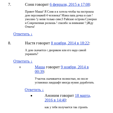
Соня
говорит
6 февраля, 2015 в 17:08
:
Привет Маша! Я Соня и я хотела чтобы ты построила
дом персонажей 4 человека! Мама папа дочка и сын !
умоляю !у меня только симс3 Райские острова Сумерки
и Современная роскошь ! спасибо за внимание !:)Жду
Ответа!
Ответить
↓
Настя
говорит
8 ноября, 2014 в 18:22
:
А дом скачается с двориком или его надо самой
украшать?
Ответить
↓
Маша
говорит
9 ноября, 2014 в
00:39
:
Участок скачивается полностью, но после
установки ландшафт иногда нужно доработать.
Ответить
↓
Аноним
говорит
18 марта,
2016 в 14:40
:
как у тебя получается так строить