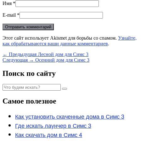
Имя
*
E-mail
*
Этот сайт использует Akismet для борьбы со спамом.
Узнайте,
как обрабатываются ваши данные комментариев
.
Навигация
Предыдущая
←
Предыдущая
Лесной дом для Симс 3
Следующая
запись:
Следующая
→
Осенний дом для Симс 3
по
запись:
записям
Область
Поиск по сайту
основной
Найти:
боковой
Поиск
панели
Самое полезное
Как установить скаченные дома в Симс 3
Где искать лаунчер в Симс 3
Как скачать дом в Симс 4